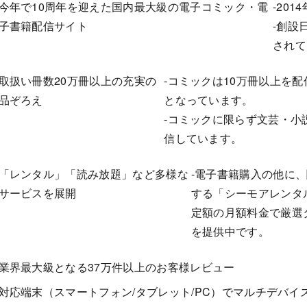
今年で10周年を迎えた国内最大級の電子コミック・電
-20
子書籍配信サイト
-創設
されて
取扱い冊数20万冊以上の充実の
-コミックは10万冊以上を
品ぞろえ
となっています。
-コミックに限らず文芸・小
信しています。
「レンタル」「読み放題」など多様な
-電子書籍購入の他に
サービスを展開
する「シーモアレンタ
定額の月額料金で厳選
を提供中です。
業界最大級となる37万件以上のお客様レビュー
対応端末（スマートフォン/タブレット/PC）でマルチデバイ