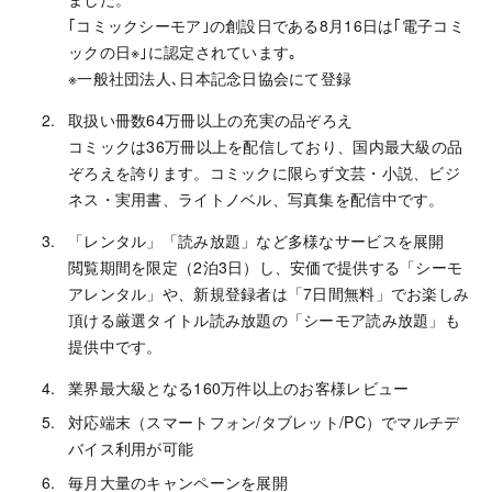
｢コミックシーモア｣の創設日である8月16日は｢電子コミ
ックの日※｣に認定されています｡
※一般社団法人､日本記念日協会にて登録
取扱い冊数64万冊以上の充実の品ぞろえ
コミックは36万冊以上を配信しており、国内最大級の品
ぞろえを誇ります。コミックに限らず文芸・小説、ビジ
ネス・実用書、ライトノベル、写真集を配信中です。
「レンタル」「読み放題」など多様なサービスを展開
閲覧期間を限定（2泊3日）し、安価で提供する「シーモ
アレンタル」や、新規登録者は「7日間無料」でお楽しみ
頂ける厳選タイトル読み放題の「シーモア読み放題」も
提供中です。
業界最大級となる160万件以上のお客様レビュー
対応端末（スマートフォン/タブレット/PC）でマルチデ
バイス利用が可能
毎月大量のキャンペーンを展開