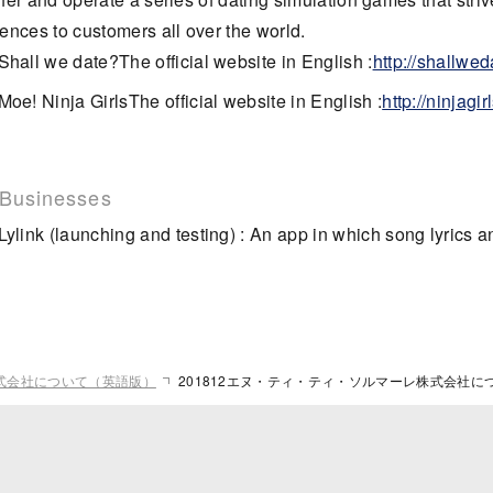
ences to customers all over the world.
Shall we date?
The official website in English :
http://shallwed
Moe! Ninja Girls
The official website in English :
http://ninjagi
Businesses
Lylink (launching and testing) : An app in which song lyrics 
式会社について（英語版）
201812エヌ・ティ・ティ・ソルマーレ株式会社に