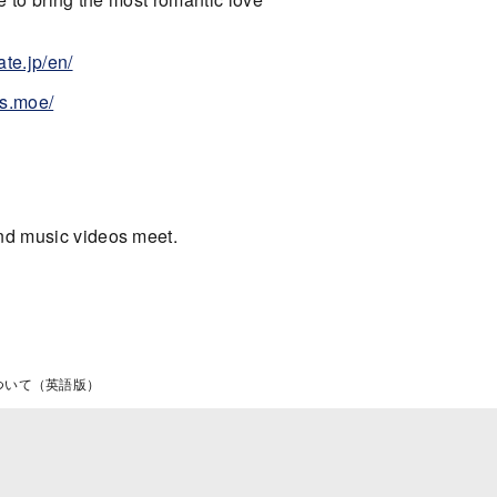
ate.jp/en/
rls.moe/
and music videos meet.
ついて（英語版）