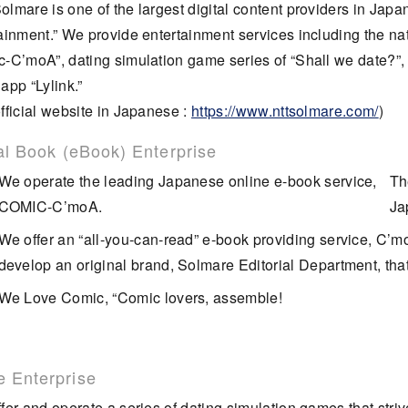
lmare is one of the largest digital content providers in Japa
ainment.” We provide entertainment services including the nat
-C’moA”, dating simulation game series of “Shall we date?”, 
app “Lylink.”
fficial website in Japanese :
https://www.nttsolmare.com/
)
al Book (eBook) Enterprise
We operate the leading Japanese online e-book service,
Th
COMIC-C’moA.
Ja
We offer an “all-you-can-read” e-book providing service, 
develop an original brand, Solmare Editorial Department, that l
We Love Comic, “Comic lovers, assemble!
 Enterprise
fer and operate a series of dating simulation games that striv