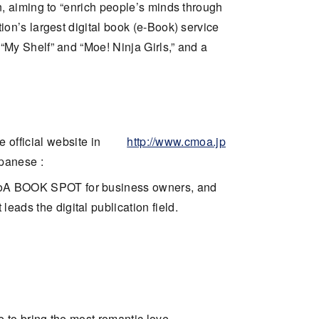
n, aiming to “enrich people’s minds through
ion’s largest digital book (e-Book) service
“My Shelf” and “Moe! Ninja Girls,” and a
e official website in
http://www.cmoa.jp
panese :
C’moA BOOK SPOT for business owners, and
eads the digital publication field.
e to bring the most romantic love