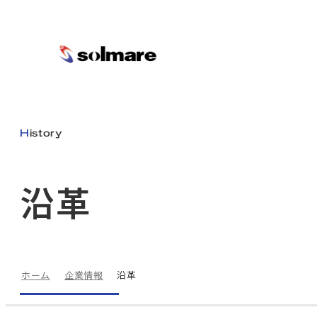
1
2
3
メ
イ
History
4
ン
コ
沿革
ン
5
テ
ン
ツ
に
6
ホーム
企業情報
沿革
ス
キ