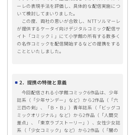
ーレの表現手法を評価し、具体的な配信実施につ
いて検討してまいりました。
この度、両社の思いが合致し、NTTソルマーレ
が提供するケータイ向けデジタルコミック配信サ
イト「コミックｉ」にて小学館の所有する数多く
の名作コミックを配信開始するなどの提携をする
ことといたしました。
2．提携の特徴と意義
今回配信される小学館コミック6作品は、少年
誌系（「少年サンデー」など）から2作品（「六
三四の剣」、「Ｂ・Ｂ」）青年誌系（「ビッグコ
ミックオリジナル」など）から2作品（「人間交
差点」、「東京ラブストーリー」）、女性少女誌
系（「少女コミック」など）から2作品（「闇の