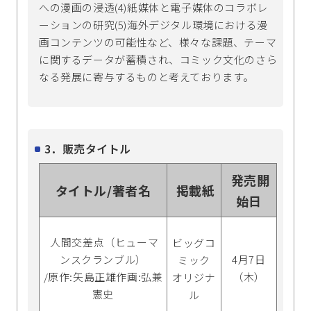
への漫画の浸透(4)紙媒体と電子媒体のコラボレ
ーションの研究(5)海外デジタル環境における漫
画コンテンツの可能性など、様々な課題、テーマ
に関するデータが蓄積され、コミック文化のさら
なる発展に寄与するものと考えております。
3．販売タイトル
発売開
タイトル/著者名
掲載紙
始日
人間交差点（ヒューマ
ビッグコ
ンスクランブル）
4月7日
ミック
/原作:矢島正雄作画:弘兼
（木）
オリジナ
憲史
ル