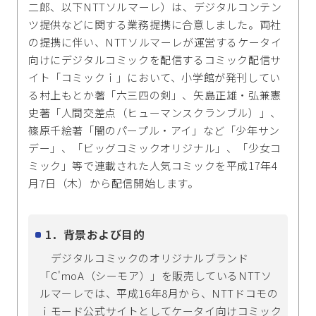
二郎、以下NTTソルマーレ）は、デジタルコンテン
ツ提供などに関する業務提携に合意しました。両社
の提携に伴い、NTTソルマーレが運営するケータイ
向けにデジタルコミックを配信するコミック配信サ
イト「コミックｉ」において、小学館が発刊してい
る村上もとか著「六三四の剣」、矢島正雄・弘兼憲
史著「人間交差点（ヒューマンスクランブル）」、
篠原千絵著「闇のパープル・アイ」など「少年サン
デー」、「ビッグコミックオリジナル」、「少女コ
ミック」等で連載された人気コミックを平成17年4
月7日（木）から配信開始します。
1．背景および目的
デジタルコミックのオリジナルブランド
「C'moA（シーモア）」を販売しているNTTソ
ルマーレでは、平成16年8月から、NTTドコモの
ｉモード公式サイトとしてケータイ向けコミック