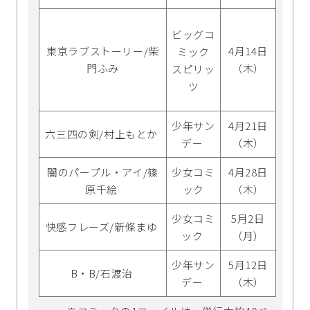
ビッグコ
東京ラブストーリー/柴
4月14日
ミック
門ふみ
（木）
スピリッ
ツ
少年サン
4月21日
六三四の剣/村上もとか
デー
（木）
闇のパープル・アイ/篠
少女コミ
4月28日
原千絵
ック
（木）
少女コミ
5月2日
快感フレーズ/新條まゆ
ック
（月）
少年サン
5月12日
B・B/石渡治
デー
（木）