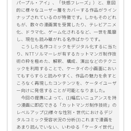
パープル・アイ」、「快感フレーズ」）と、意図
的に様々なユーザー層をカバーする作品がライン
ナップされているのが特徴です。しかもそのどれ
もが、数々の漫画賞を受賞したり、テレビアニメ
化、ドラマ化、ゲーム化されるなど、一世を風靡
し、現在も読み継がれる名作ばかりです。
こうした名作コミックをデジタル化するに当た
り、NTTソルマーレが有するカットマンガ制作技
術の粋を極めた、解釈、構成、演出などのテクニ
ックを利用することで、ケータイの小画面におい
てもすらすらと読みやすく、作品の魅力を余すと
ころなく再現したコンテンツを、ケータイユーザ
ー向けに発信することが可能となりました。
今回の提携によって、(1)幅広いニュアンスを持
つ漫画に即応できる「カットマンガ制作技術」の
レベルアップ(2)様々な性別・世代におけるデジ
タルコミック受容状況の分析(3)これまで漫画を
あまり読んでいない、いわゆる「ケータイ世代」