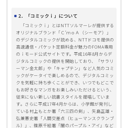
2．「コミックｉ」について
「コミックｉ」とはNTTソルマーレが提供する
オリジナルブランド「Ｃ‘ｍｏＡ（シーモア）」
のデジタルコミックが読める、NTTドコモ提供の
高速通信・パケット定額料金が魅力のFOMA専用
のｉモード公式サイトです。平成16年8月からデ
ジタルコミックの提供を開始しており、「サラリ
ーマン金太郎」や「キャプテン」など人気のコミ
ックがケータイで楽しめるので、デジタルコミッ
クを気軽に持ち歩くことができ、いつでもどこで
もお好きなマンガをお楽しみいただけるという、
従来にない新しい読書スタイルを提唱していま
す。さらに平成17年4月からは、小学館が発刊し
ている村上もとか著「六三四の剣」、矢島正雄・
弘兼憲史著「人間交差点（ヒューマンスクランブ
ル）」、篠原千絵著「闇のパープル・アイ」など