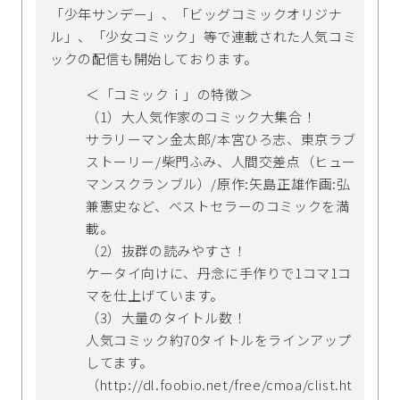
「少年サンデー」、「ビッグコミックオリジナ
ル」、「少女コミック」等で連載された人気コミ
ックの配信も開始しております。
＜「コミックｉ」の特徴＞
（1）大人気作家のコミック大集合！
サラリーマン金太郎/本宮ひろ志、東京ラブ
ストーリー/柴門ふみ、人間交差点（ヒュー
マンスクランブル）/原作:矢島正雄作画:弘
兼憲史など、ベストセラーのコミックを満
載。
（2）抜群の読みやすさ！
ケータイ向けに、丹念に手作りで1コマ1コ
マを仕上げています。
（3）大量のタイトル数！
人気コミック約70タイトルをラインアップ
してます。
（http://dl.foobio.net/free/cmoa/clist.ht