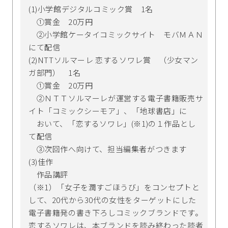
(1)小学館デジタルコミック賞 1名
①賞金 20万円
②小学館ケータイコミックサイト モバＭＡＮ
にて配信
(2)NTTソルマーレ 恋するソワレ賞 （少女マン
ガ部門） 1名
①賞金 20万円
②ＮＴＴソルマーレが運営する電子書籍販売サ
イト「コミックシーモア」、「地球書店」に
おいて、「恋するソワレ」(※1)の１作品とし
て配信
③次回作へ向けて、担当編集者がつきます
(3)佳作
作品講評
（※1）「女子を潤すごほうび」をコンセプトと
して、20代から30代の女性をターゲットにした
電子書籍発の書き下ろしコミックブランドです。
恋するソワレは、本ブランドを読み終わった読者