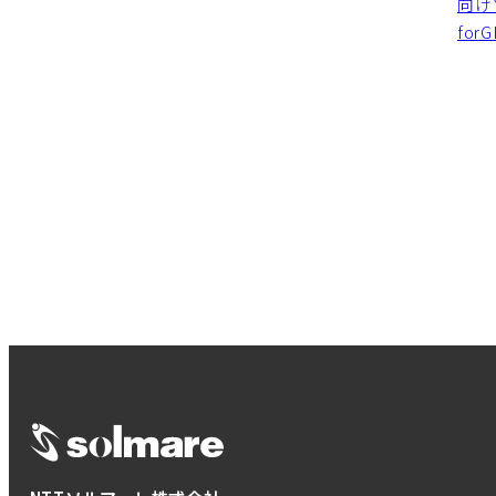
向けソ
fo