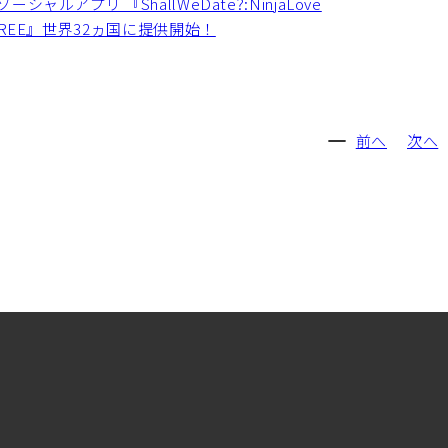
ーシャルアプリ 『ShallWeDate?:NinjaLove
rGREE』世界32ヵ国に提供開始！
前へ
次へ