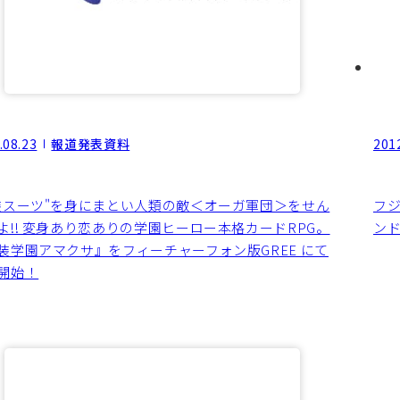
.08.23
報道発表資料
201
装スーツ"を身にまとい人類の敵＜オーガ軍団＞をせん
フ
よ!! 変身あり恋ありの学園ヒーロー本格カードRPG。
ン
装学園アマクサ』をフィーチャーフォン版GREE にて
開始！