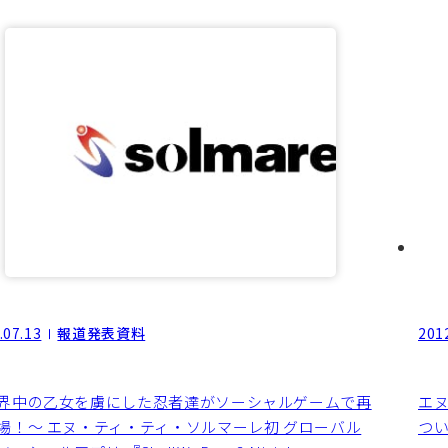
.07.13
報道発表資料
201
界中の乙女を虜にした忍者達がソーシャルゲームで再
エ
場！～ エヌ・ティ・ティ・ソルマーレ初 グローバル
つ