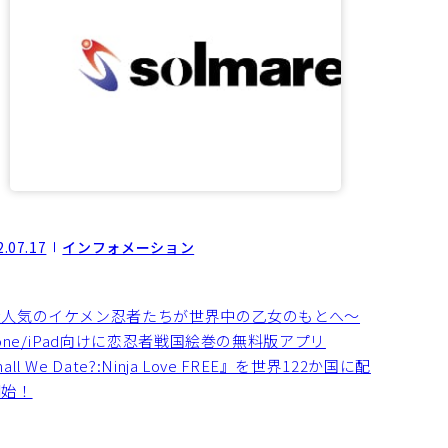
2.07.17
インフォメーション
大人気のイケメン忍者たちが世界中の乙女のもとへ～
hone/iPad向けに恋忍者戦国絵巻の無料版アプリ
all We Date?:Ninja Love FREE』を世界122か国に配
開始！