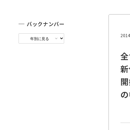
バックナンバー
2014
全
新
開
の