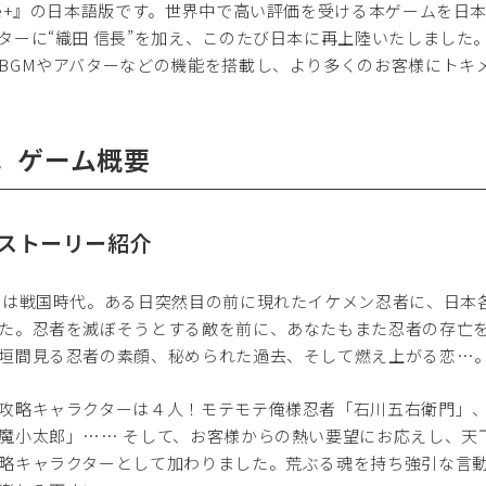
ve+』の日本語版です。世界中で高い評価を受ける本ゲームを
ターに“織田 信長”を加え、このたび日本に再上陸いたしまし
BGMやアバターなどの機能を搭載し、より多くのお客様にトキ
．ゲーム概要
1)ストーリー紹介
戦国時代。ある日突然目の前に現れたイケメン忍者に、日本各
た。忍者を滅ぼそうとする敵を前に、あなたもまた忍者の存亡
垣間見る忍者の素顔、秘められた過去、そして燃え上がる恋…
攻略キャラクターは４人！モテモテ俺様忍者「石川五右衛門」、
魔小太郎」…… そして、お客様からの熱い要望にお応えし、天
略キャラクターとして加わりました。荒ぶる魂を持ち強引な言