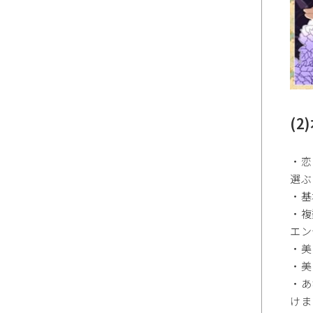
(
・恋
選ぶ
・基
・複
エン
・美
・美
・あ
けま