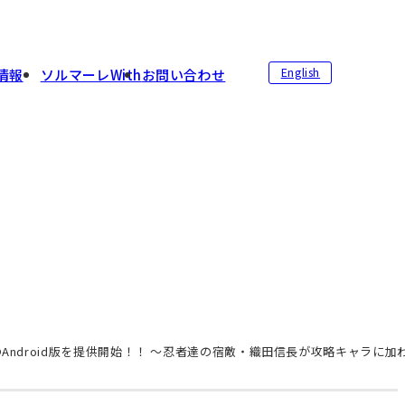
English
情報
ソルマーレWith
お問い合わせ
者戦国絵巻+』のAndroid版を提供開始！！ ～忍者達の宿敵・織田信長が攻略キ