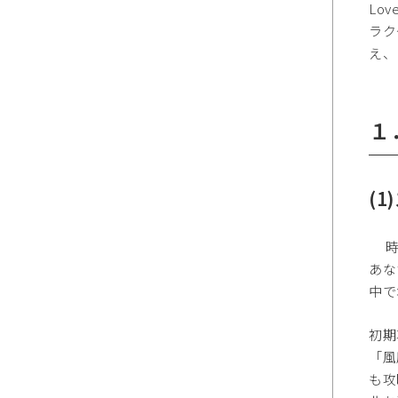
Lo
ラク
え、
１
(
時は
あな
中で
初期
「風
も攻