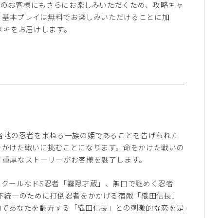
日本のお客様にもさらにお楽しみいただくため、攻略キャ
た。基本プレイは無料でお楽しみいただけることに加
メキをお届けします。
地の忍者を束ねる一族の姫であることを告げられた
をかけた戦いに挑むことになります。命をかけた戦いの
。重厚なストーリーがお客様を魅了します。
クールなドS忍者「霧隠才蔵」、無口で謎めく忍者
下統一のために打倒忍者をかかげる宿敵「織田信長」
動であなたを翻弄する「織田信長」との刺激的な恋を是