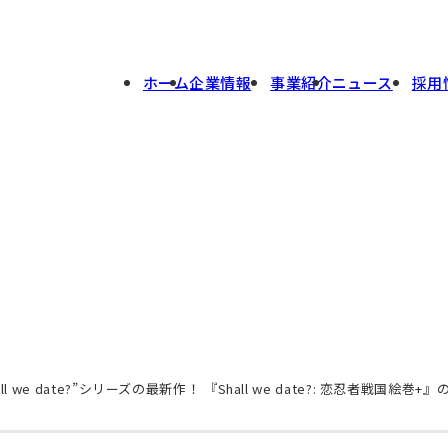
ホーム
企業情報
事業紹介
ニュース
採用
ll we date?”シリーズの最新作！ 『Shall we date?: 恋忍