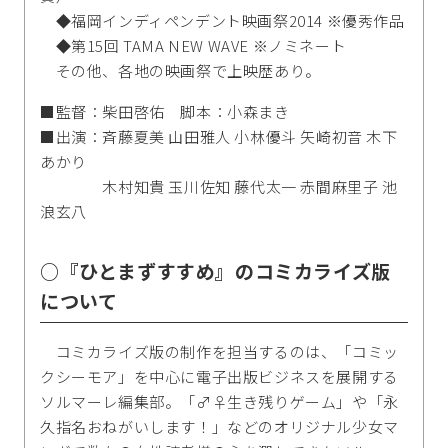
◆福岡インディペンデント映画祭2014 ※優秀作品
◆第15回 TAMA NEW WAVE ※ノミネート
その他、各地の映画祭で上映歴あり。
■監督：柴田啓佑 脚本：小森まき
■出演：斉藤夏美 山田雅人 小林優斗 矢崎初音 木下
あかり
木村知貴 玉川佐知 藤代太一 赤間麻里子 池
浪玄八
○『ひとまずすすめ』のコミカライズ版
について
コミカライズ版の制作を担当するのは、「コミッ
クシーモア」を中心に電子出版ビジネスを展開する
ソルマーレ編集部。「♂♀生き残りゲーム」や「永
久指名おねがいします！」などのオリジナル少女マ