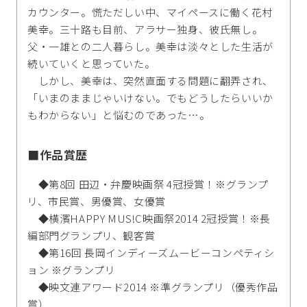
カウンター。慌ただしい中、マイペースに働く花村
美幸。三十路も目前、アラサー独身、彼氏無し。
父・一雄との二人暮らし。美幸は淡々とした生活が
続いていくと思っていた。
しかし、美幸は、突然直面する問題に翻弄され、
「いまのままじゃいけない。でもどうしたらいいか
もわからない」と悩むのであった…。
■作品賞歴
◆第8回 田辺・弁慶映画祭 4冠授賞！※グランプ
リ、市民賞、男優賞、女優賞
◆横濱HAPPY MUS!C映画祭2014 2冠授賞！※長
編部門グランプリ、観客賞
◆第16回 長岡インディーズムービーコンペティシ
ョン ※グランプリ
◆映文連アワード2014 ※準グランプリ（優秀作品
賞）