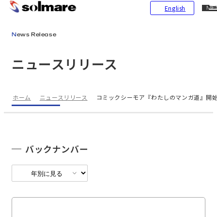
CL
English
ME
メインコンテンツにスキップ
News Release
ニュースリリース
ホーム
ニュースリリース
コミックシーモア『わたしのマンガ道』開始記
バックナンバー