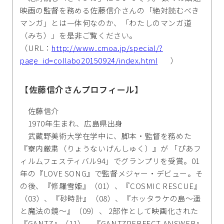
映画の監督を務める佐藤信介さんの「絶対読むべき
マンガ」とは一体何なのか、「わたしのマンガ道
（みち）」を是非ご覧ください。
（URL：
http://www.cmoa.jp/special/?
page_id=collabo20150924/index.html
）
【佐藤信介さんプロフィール】
佐藤信介
1970年生まれ、広島県出身
武蔵野美術大学在学中に、脚本・監督を務めた
『寮内厳粛（りょうないげんしゅく）』が 「ぴあフ
ィルムフェスティバル94」でグランプリを受賞。01
年の『LOVE SONG』で監督メジャー・デビュー。そ
の後、『修羅雪姫』（01）、『COSMIC RESCUE』
（03）、『砂時計』（08）、『ホッタラケの島～遥
と魔法の鏡～』（09）、 2部作として映画化された
『GANTZ』（11）、『GANTZPERFECT ANSWER』