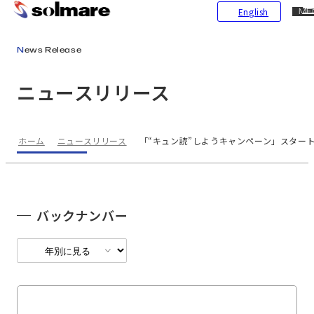
CL
English
ME
メインコンテンツにスキップ
News Release
ニュースリリース
ホーム
ニュースリリース
「“キュン読”しようキャンペーン」スタート!
バックナンバー