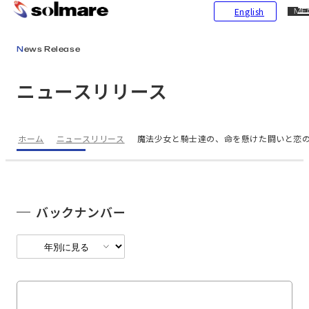
CL
English
ME
メインコンテンツにスキップ
News Release
ニュースリリース
ホーム
ニュースリリース
魔法少女と騎士達の、命を懸けた闘いと恋の物語 『Sha
バックナンバー