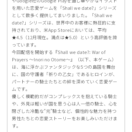
やGoogle社のGoogle Playを通じ華やかなイラスト
を用いた恋愛ゲームを「Shall we date?」シリーズ
として数多く提供してまいりました。「Shall we
date?」シリーズは、世界中のお客様に熱狂的に支
持されており、米App Storeにおいては、平均
★4.5（12月現在。満点は★5.0）という高評価を誇
っています。
今回配信を開始する『Shall we date?: War of
Prayers ～Inori no Otome～』（以下、本ゲーム）
は、海に浮かぶファンタジックな5つの島国を舞台
に、国の守護者「祈りの乙女」であるヒロインが、
パートナーの騎士たちとの絆を深めていく恋愛ゲー
ムです。
優しく模範的だがコンプレックスを抱えている騎士
や、外見は軽いが国を思う心は人一倍の騎士、心を
閉ざした冷酷な“元”騎士など、個性的な魅力を持つ
男性たちとの恋愛ストーリーをお楽しみいただけま
す。