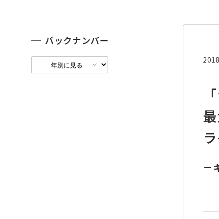
バックナンバー
2018
「
最
ラ
－キ