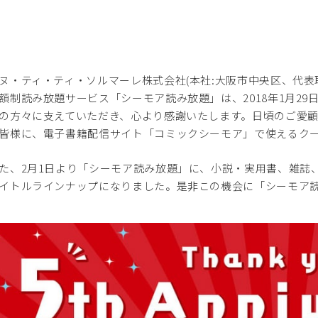
・ティ・ティ・ソルマーレ株式会社(本社:大阪市中央区、代表取
額制読み放題サービス「シーモア読み放題」は、2018年1月29
の方々に支えていただき、心より感謝いたします。日頃のご愛
皆様に、電子書籍配信サイト「コミックシーモア」で使えるク
、2月1日より「シーモア読み放題」に、小説・実用書、雑誌、ライ
イトルラインナップになりました。是非この機会に「シーモア