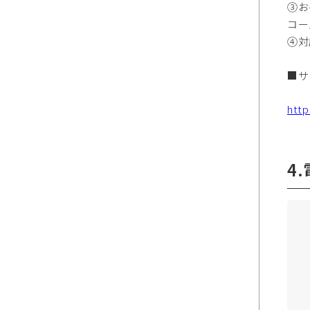
③お
コー
④対
■サ
http
4