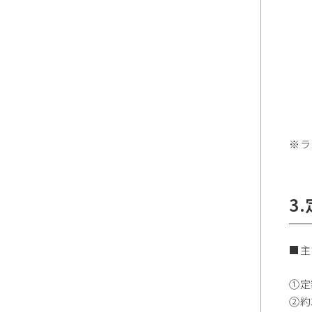
※ラ
3
■主
①定
②約