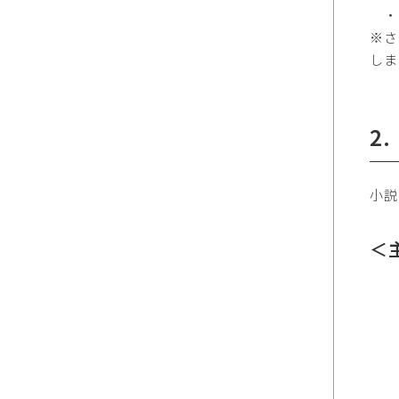
・シ
※さ
しま
2
小説
＜