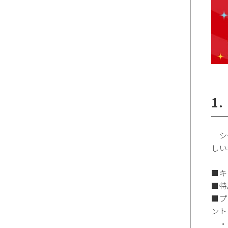
1
シー
しい
■キ
■特設
■プ
ント
・シ