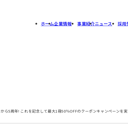
ホーム
企業情報
事業紹介
ニュース
採用
ら5周年! これを記念して最大1冊50％OFFのクーポンキャンペーンを実施