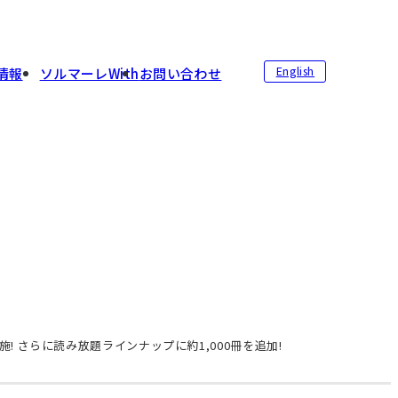
English
情報
ソルマーレWith
お問い合わせ
! さらに読み放題ラインナップに約1,000冊を追加!