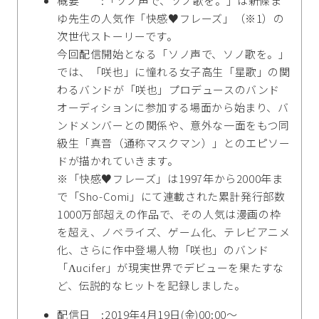
概要 :「ソノ声で、ソノ歌を。」は新條ま
ゆ先生の人気作「快感♥フレーズ」（※1）の
次世代ストーリーです。
今回配信開始となる「ソノ声で、ソノ歌を。」
では、「咲也」に憧れる女子高生「星歌」の関
わるバンドが「咲也」プロデュースのバンド
オーディションに参加する場面から始まり、バ
ンドメンバーとの関係や、意外な一面をもつ同
級生「真音（通称マスクマン）」とのエピソー
ドが描かれていきます。
※「快感♥フレーズ」は1997年から2000年ま
で「Sho-Comi」にて連載された累計発行部数
1000万部超えの作品で、その人気は漫画の枠
を超え、ノベライズ、ゲーム化、テレビアニメ
化、さらに作中登場人物「咲也」のバンド
「Λucifer」が現実世界でデビューを果たすな
ど、伝説的なヒットを記録しました。
配信日 :2019年4月19日(金)00:00～