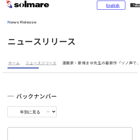
CL
English
ME
メインコンテンツにスキップ
News Release
ニュースリリース
ホーム
ニュースリリース
漫画家・新條まゆ先生の最新作「ソノ声で、
バックナンバー