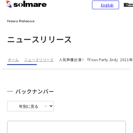
CL
English
ME
メインコンテンツにスキップ
News Release
ニュースリリース
ホーム
ニュースリリース
人気声優出演！『Ficus Party 2nd
バックナンバー