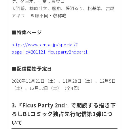
ケ、ダヨオ、千葉リョウコ
天河藍、楢崎壮太、熊猫、藤河るり、松基羊、吉尾
アキラ ※順不同・敬称略
■特集ページ
https://www.cmoa.jp/special/?
page_id=201121_ficusparty2ndpart1
■配信開始予定日
2020年11月21日（土）、11月28日（土）、12月5日
（土）、12月12日（土）（全4回）
3.『Ficus Party 2nd』で朗読する描き下
ろしBLコミック独占先行配信第1弾につ
いて