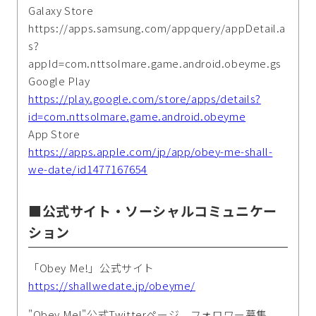
Galaxy Store
https://apps.samsung.com/appquery/appDetail.a
s?
appId=com.nttsolmare.game.android.obeyme.gs
Google Play
https://play.google.com/store/apps/details?
id=com.nttsolmare.game.android.obeyme
App Store
https://apps.apple.com/jp/app/obey-me-shall-
we-date/id1477167654
■公式サイト・ソーシャルコミュニケー
ション
「Obey Me!」公式サイト
https://shallwedate.jp/obeyme/
"Obey Me!"公式Twitterページ フォロワー募集