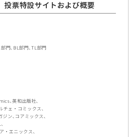
23』投票特設サイトおよび概要
､BL部門､TL部門
ics､英和出版社､
ルチェ・コミックス､
マガジン､コアミックス､
､
ア・エニックス､