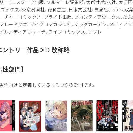
リーモ､スターツ出版､ソルマーレ編集部､大都社/秋水社､大洋図
Nブックス､東京漫画社､徳間書店､日本文芸社､白泉社､forcs､双
ーチャーコミックス､ブライト出版､フロンティアワークス､ぶんか社
マレード文庫､マイクロマガジン社､マッグガーデン､メディアソ
イルメディアリサーチ､ライブコミックス､リブレ
エントリー作品＞※敬称略
男性部門】
男性向けと定義しているコミックの部門です｡