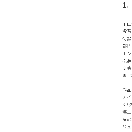
1
企画
投票
特
部門
エン
投
※会
※1
作品
アイ
SB
海王
講談
ジュ