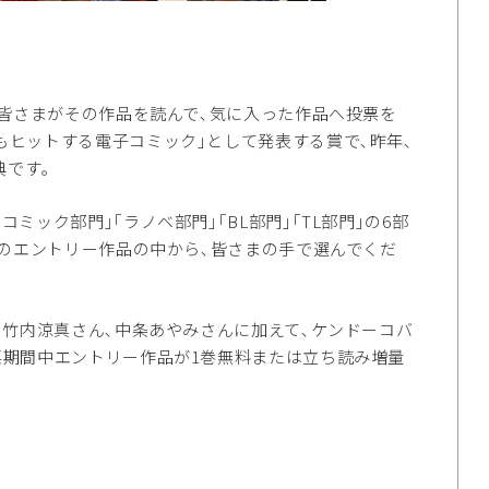
､皆さまがその作品を読んで､気に入った作品へ投票を
もヒットする電子コミック｣として発表する賞で､昨年､
典です｡
ミック部門｣｢ラノベ部門｣｢BL部門｣｢TL部門｣の6部
作品のエントリー作品の中から､皆さまの手で選んでくだ
に､竹内涼真さん､中条あやみさんに加えて､ケンドーコバ
投票期間中エントリー作品が1巻無料または立ち読み増量