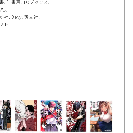
書､竹書房､TOブックス､
葉社､
､Bevy､芳文社､
フト､