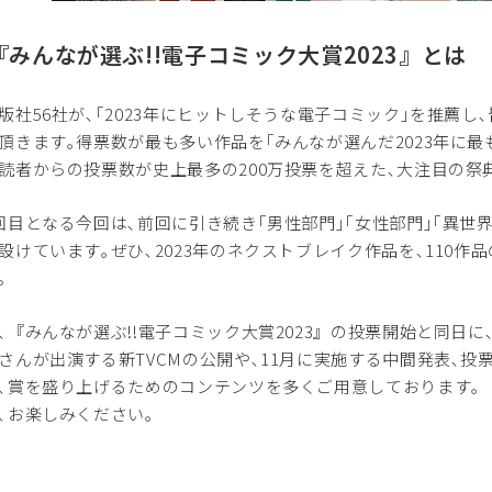
『みんなが選ぶ!!電子コミック大賞2023』とは
社56社が､｢2023年にヒットしそうな電子コミック｣を推薦し
頂きます｡得票数が最も多い作品を｢みんなが選んだ2023年に最
読者からの投票数が史上最多の200万投票を超えた､大注目の祭
回目となる今回は､前回に引き続き｢男性部門｣｢女性部門｣｢異世界コ
設けています｡ぜひ､2023年のネクストブレイク作品を､110
｡
､『みんなが選ぶ!!電子コミック大賞2023』の投票開始と同日
さんが出演する新TVCMの公開や､11月に実施する中間発表､
､賞を盛り上げるためのコンテンツを多くご用意しております｡
､お楽しみください｡