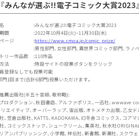
.『みんなが選ぶ!!電子コミック大賞20
名 :みんなが選ぶ!!電子コミック大賞2023
期間 :2022年10月4日(火)~11月30日(水)
設ページ :
https://www.cmoa.jp/comic_prize/
 :男性部門､女性部門､異世界コミック部門､ラノベ部門
トリー作品数 :110作品
票方法 :特設サイトの投票ボタンをクリック
員登録なしでも投票可能
部門1回まで(合計6部門)投票いただけます｡
推薦出版社(※五十音順､敬称略):
プロダクション､秋田書店､アルファポリス､一迅社､wwwave com
クリエイティブ､オーバーラップ､宙出版､オトメチカ出版､乙女ド
社､笠倉出版社､KATTS､KADOKAWA､幻冬舎コミックス､コア
社､コミックストック､シュークリーム､集英社､秋水社ORIGINAL
リアンパブリッシング､小学館､祥伝社､新書館､新潮社､スクウェ