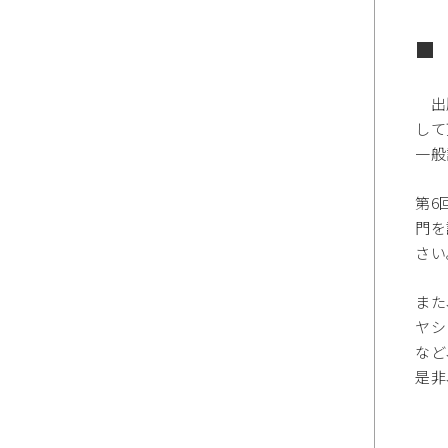
■
出版
して
一般
第6
門を
さい
また
ヤシ
など
是非