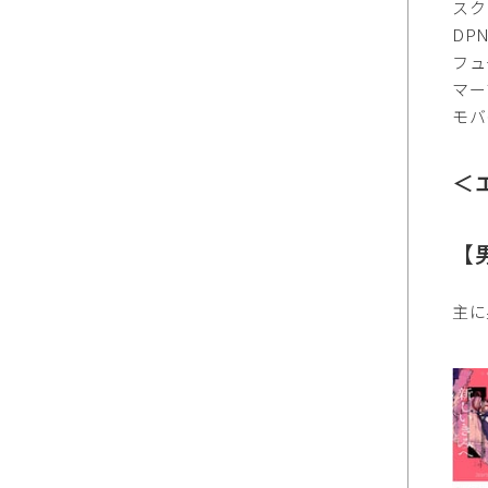
スク
DP
フュ
マー
モバ
＜
【
主に