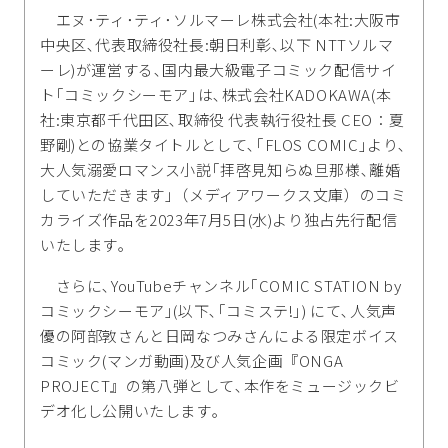
エヌ･ティ･ティ･ソルマーレ株式会社(本社:大阪市
中央区､代表取締役社長:朝日利彰､以下 NTTソルマ
ーレ)が運営する､国内最大級電子コミック配信サイ
ト｢コミックシーモア｣は､株式会社KADOKAWA(本
社:東京都千代田区､取締役 代表執行役社長 CEO：夏
野剛)との協業タイトルとして､｢FLOS COMIC｣より､
大人気溺愛ロマンス小説｢拝啓見知らぬ旦那様､離婚
していただきます｣（メディアワークス文庫）のコミ
カライズ作品を2023年7月5日(水)より独占先行配信
いたします｡
さらに､YouTubeチャンネル｢COMIC STATION by
コミックシーモア｣(以下､｢コミステ!｣) にて､人気声
優の阿部敦さんと日岡なつみさんによる限定ボイス
コミック(マンガ動画)及び人気企画『ONGA
PROJECT』の第八弾として､本作をミュージックビ
デオ化し公開いたします｡