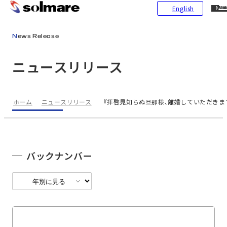
CL
English
ME
メインコンテンツにスキップ
News Release
ニュースリリース
ホーム
ニュースリリース
『拝啓見知らぬ旦那様､離婚していただきます
バックナンバー