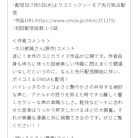
･配信日:7月5日(水)よりコミックシーモア先行独占配
信
･作品URL:https://www.cmoa.jp/title/271175/
･初回配信話数:1~5話
＜作者コメント＞
･久川航璃さん(原作)コメント
遂に！本作のコミカライズ作品が公開です。作者自
身も待ちに待った超絶美しい作画に悶えまくり間違
いなしだというのに、なんと先行配信開始に伴い、
ボイコミ＆ONGAも配信！
バイレッタのカッコよさと艶やかさの共存する絶妙
な声と、アナルドの怒りを抑えた時ですら麗しく響
くセクシーな声の素晴らしさ。軽快なビートに合わ
せた音楽はうっかり昇天しかけるほどの大興奮。そ
れが美麗な漫画と共に視聴できるのです。ぜひご覧
ください！！
･紬いろとさん(著者)コメント