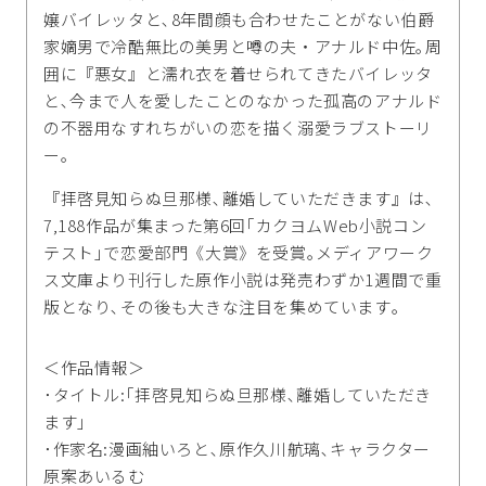
嬢バイレッタと､8年間顔も合わせたことがない伯爵
家嫡男で冷酷無比の美男と噂の夫・アナルド中佐｡周
囲に『悪女』と濡れ衣を着せられてきたバイレッタ
と､今まで人を愛したことのなかった孤高のアナルド
の不器用なすれちがいの恋を描く溺愛ラブストーリ
ー｡
『拝啓見知らぬ旦那様､離婚していただきます』は､
7,188作品が集まった第6回｢カクヨムWeb小説コン
テスト｣で恋愛部門《大賞》を受賞｡メディアワーク
ス文庫より刊行した原作小説は発売わずか1週間で重
版となり､その後も大きな注目を集めています｡
＜作品情報＞
･タイトル:｢拝啓見知らぬ旦那様､離婚していただき
ます｣
･作家名:漫画紬いろと､原作久川航璃､キャラクター
原案あいるむ