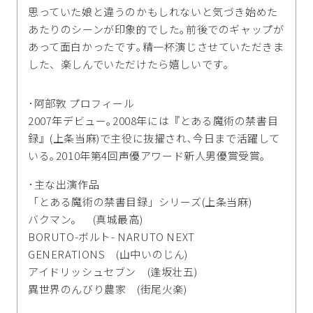
思っていた娘と違うのかもしれないと気づき始めた
あたりのシーンが印象的でした｡前後でのギャップが
あって面白かったです｡精一杯演じさせていただきま
した、楽しんでいただけたら嬉しいです｡
･阿部敦 プロフィール
2007年デビュー｡2008年には『とある魔術の禁書目
録』(上条当麻)で主役に抜擢され､今日まで活躍して
いる｡2010年第4回声優アワード新人男優賞受賞｡
･主な出演作品
「とある魔術の禁書目録」シリーズ(上条当麻)
バクマン。 (真城最高)
BORUTO-ボルト- NARUTO NEXT
GENERATIONS (山中いのじん)
アイドリッシュセブン (逢坂壮五)
異世界のんびり農家 (街尾火楽)