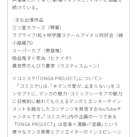
続けている｡
･主な出演作品
三ツ星カラーズ（琴葉）
ラブライブ!虹ヶ咲学園スクールアイドル同好会（綾
小路姫乃）
スーパーカブ（恵庭椎）
吸血鬼すぐ死ぬ（ヒナイチ）
異世界のんびり農家（ラスティスムーン）
＜コミステ!｢ONGA PROJECT｣について＞
｢コミステ!｣は､｢＃マンガ愛が､止まらない｣をコ
ンセプトに､マンガの魅力･コミックシーモアの魅力
に日常的に触れてもらえるマンガとエンターテイン
メントを融合したコンテンツを発信するYouTubeチ
ャンネルです｡｢コミステ!｣内の企画の一つである
『ONGA PROJECT』は音楽×漫画=｢音画｣という
様々なマンガ原案とクリエイターのインスピレーシ