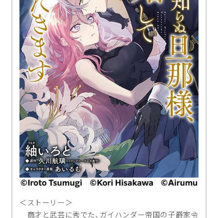
＜ストーリー＞
商才と武芸に秀でた､ガイハンダー帝国の子爵家令