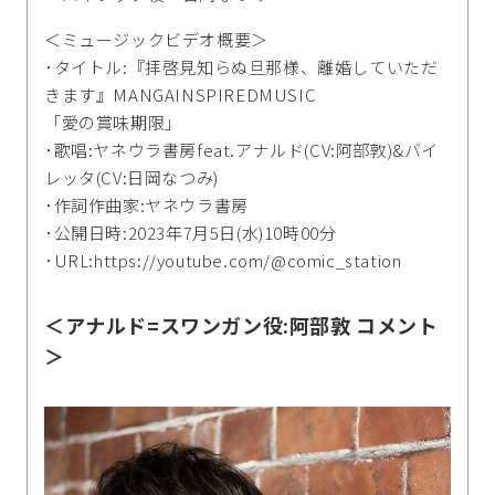
＜ミュージックビデオ概要＞
･タイトル:『拝啓見知らぬ旦那様、離婚していただ
きます』MANGAINSPIREDMUSIC
「愛の賞味期限」
･歌唱:ヤネウラ書房feat.アナルド(CV:阿部敦)&バイ
レッタ(CV:日岡なつみ)
･作詞作曲家:ヤネウラ書房
･公開日時:2023年7月5日(水)10時00分
･URL:https://youtube.com/@comic_station
＜アナルド=スワンガン役:阿部敦 コメント
＞