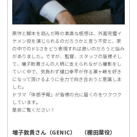
原作と脚本を読んだ時の素直な感想は、外面完璧イ
ケメン役を演じられるのだろうかと言う不安と、家
の中でのドSさをどう表現すれば良いのだろうと悩み
がありました。ですが、監督、スタッフの皆様そし
て、増子敦貴さんの人柄に支えられながら撮影をし
ていく中で、気負わず樋口幸平が作る瀬ヶ崎を好き
になって頂けるように全力で向き合おうと意識しま
した。
ドラマ「体感予報」が皆様の元に届くのをワクワク
しています。
是非ご覧ください！
増子敦貴さん（GENIC） （棚田葉役）