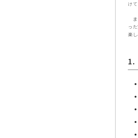
けて
また
った
楽し
1