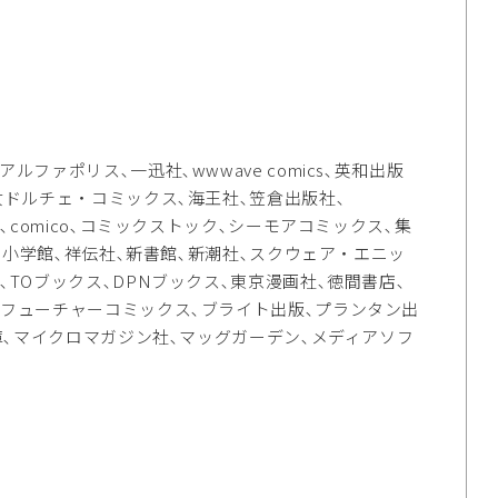
ファポリス､一迅社､wwwave comics､英和出版
女ドルチェ・コミックス､海王社､笠倉出版社､
､comico､コミックストック､シーモアコミックス､集
グ､小学館､祥伝社､新書館､新潮社､スクウェア・エニッ
TOブックス､DPNブックス､東京漫画社､徳間書店､
､フューチャーコミックス､ブライト出版､プランタン出
文庫､マイクロマガジン社､マッグガーデン､メディアソフ