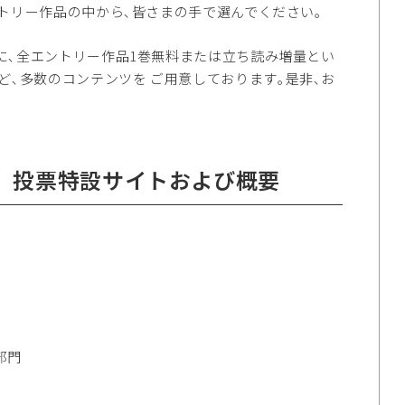
エントリー作品の中から､皆さまの手で選んでください｡
日に､全エントリー作品1巻無料または立ち読み増量とい
ど､多数のコンテンツを ご用意しております｡是非､お
23』投票特設サイトおよび概要
部門