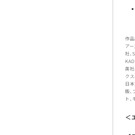
作品
アー
社､
KA
英社
クス
日本
版､
ト､
＜