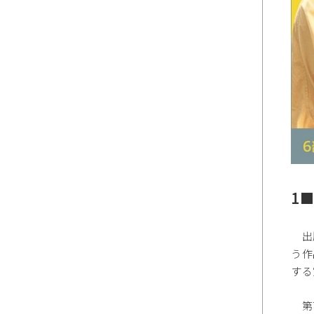
1
出版
う作
する
第7