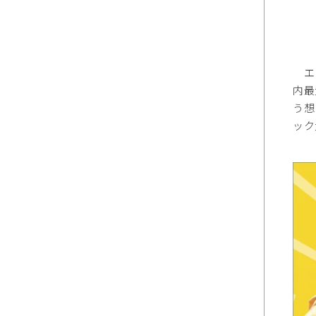
エヌ
内最
う想
ック