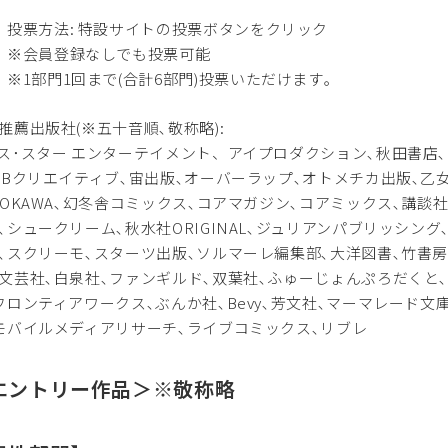
投票方法: 特設サイトの投票ボタンをクリック
※会員登録なしでも投票可能
※1部門1回まで(合計6部門)投票いただけます｡
推薦出版社(※五十音順､敬称略):
ス･スター エンターテイメント、アイプロダクション､秋田書店､アル
SBクリエイティブ､宙出版､オーバーラップ､オトメチカ出版､乙
DOKAWA､幻冬舎コミックス､コアマガジン､コアミックス､講談社
､シュークリーム､秋水社ORIGINAL､ジュリアンパブリッシン
､スクリーモ､スターツ出版､ソルマーレ編集部､大洋図書､竹書房､
文芸社､白泉社､ファンギルド､双葉社､ふゅーじょんぷろだくと
フロンティアワークス､ぶんか社､Bevy､芳文社､マーマレード
モバイルメディアリサーチ､ライブコミックス､リブレ
エントリー作品＞※敬称略