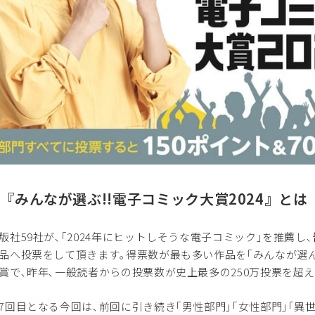
■『みんなが選ぶ!!電子コミック大賞2024』とは
社59社が､｢2024年にヒットしそうな電子コミック｣を推薦し
品へ投票をして頂きます｡得票数が最も多い作品を｢みんなが選ん
賞で､昨年､一般読者からの投票数が史上最多の250万投票を超え
回目となる今回は､前回に引き続き｢男性部門｣｢女性部門｣｢異世界