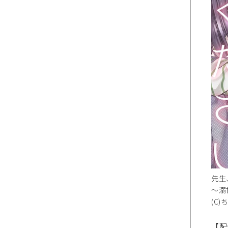
先生
～溺
(C)
【配信