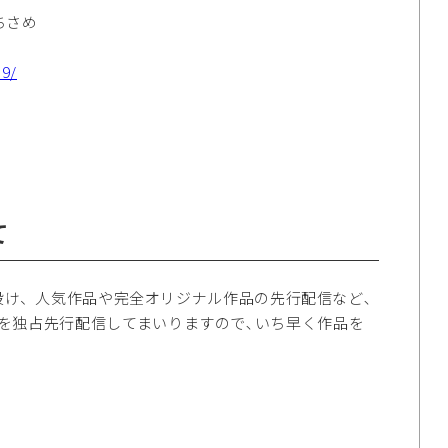
ちさめ
39/
て
を設け、人気作品や完全オリジナル作品の先行配信など､
を独占先行配信してまいりますので､いち早く作品を