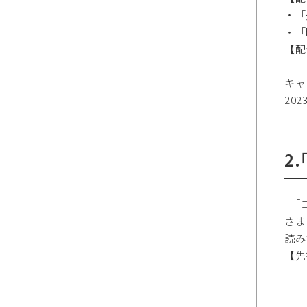
・「
・「
【配
キャ
202
2
｢コ
さま
読み
【先