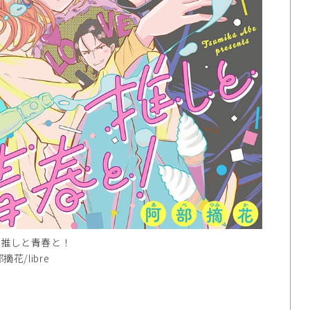
と推しと青春と！
部摘花/libre