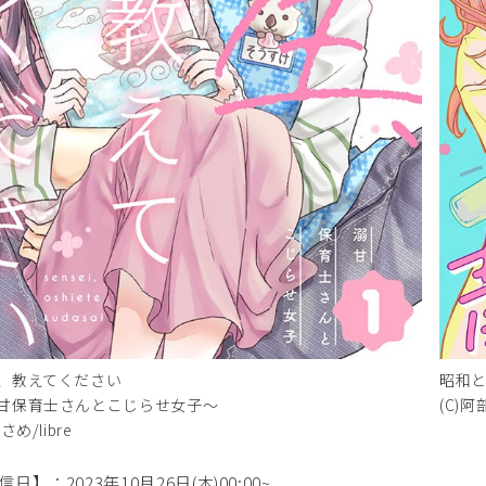
、教えてください
昭和
甘保育士さんとこじらせ女子～
(C)阿
ちさめ/libre
日】：2023年10月26日(木)00:00~