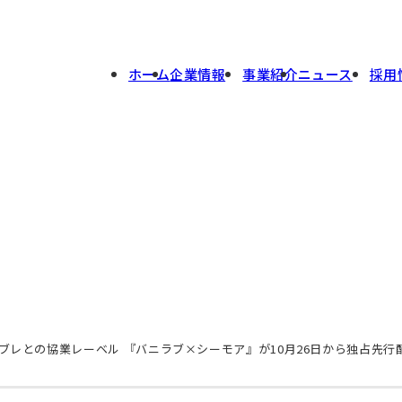
ホーム
企業情報
事業紹介
ニュース
採用
ブレとの協業レーベル 『バニラブ×シーモア』が10月26日から独占先行