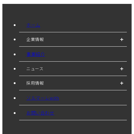
ホーム
企業情報
事業紹介
ニュース
採用情報
ソルマーレwith
お問い合わせ