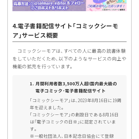
4.電子書籍配信サイト｢コミックシーモ
ア｣サービス概要
コミックシーモアは､すべての人に最高の読書体験
をしていただくため､以下のようなサービスの向上や
機能の拡充を行っています｡
月間利用者数3,500万人超!国内最大級の
電子コミック･電子書籍配信サイト
｢コミックシーモア｣は､2023年8月16日に19周
年を迎えました。
｢コミックシーモア｣の創設日である8月16日
は｢電子コミックの日※｣に認定されていま
す｡
※一般社団法人､日本記念日協会にて登録