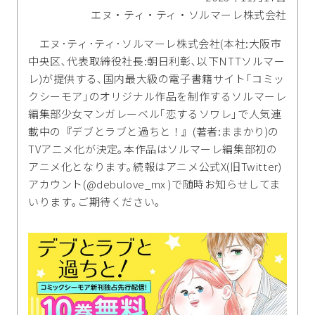
エヌ・ティ・ティ・ソルマーレ株式会社
エヌ･ティ･ティ･ソルマーレ株式会社(本社:大阪市
中央区､代表取締役社長:朝日利彰､以下NTTソルマー
レ)が提供する､国内最大級の電子書籍サイト｢コミッ
クシーモア｣のオリジナル作品を制作するソルマーレ
編集部少女マンガレーベル｢恋するソワレ｣で人気連
載中の『デブとラブと過ちと！』(著者:ままかり)の
TVアニメ化が決定｡本作品はソルマーレ編集部初の
アニメ化となります｡続報はアニメ公式X(旧Twitter)
アカウント(@debulove_mx )で随時お知らせしてま
いります｡ご期待ください｡