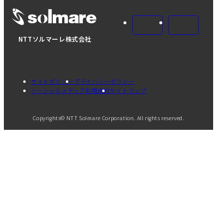
NTTソルマーレ株式会社
サイトポリシー
プライバシーポリシー
ソーシャルメディア利用規約
サイトマップ
Copyrights© NTT Solmare Corporation. All rights reserved.