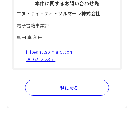
本件に関するお問い合わせ先
エヌ・ティ・ティ・ソルマーレ株式会社
電子書籍事業部
奥田 李 永田
info@nttsolmare.com
06-6228-8861
一覧に戻る