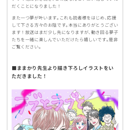
だくことになりました！
また一つ夢が叶います｡これも読者様をはじめ､応援
して下さる方々のお陰です｡本当にありがとうござい
ます！放送はまだ少し先になりますが､動き回る夢子
たちを一緒に楽しんでいただけたら嬉しいです｡是非
ご覧ください｡
■ままかり先生より描き下ろしイラストをい
ただきました！