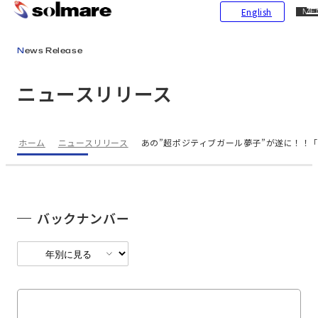
CL
English
ME
メインコンテンツにスキップ
News Release
ニュースリリース
ホーム
ニュースリリース
あの”超ポジティブガール夢子”が遂に！！ 
バックナンバー