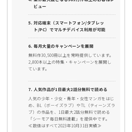
ビュー
対応端末（スマートフォン/タブレッ
ト/PC）でマルチデバイス利用が可能
毎月大量のキャンペーンを展開
無料作30,500冊以上を常時提供しています。
2,800本以上の特集・キャンペーンを展開し
ています。
人気作品が1日最大2話分無料で読める
人気の少年・少女・青年・女性マンガをはじ
め、BL（ボーイズラブ）やTL（ティーンズラ
ブ）の作品を、1日最大2話分無料で読める
「シーモア毎日無料連載」を提供中です。
≪数値はすべて2023年10月31日実績≫