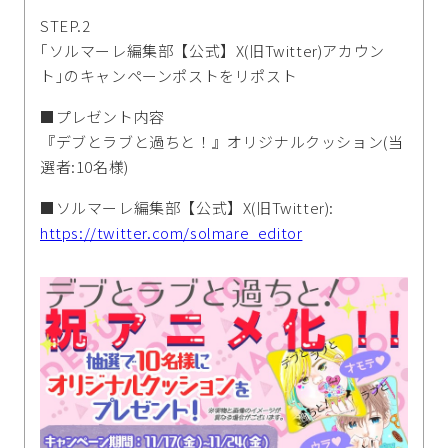
STEP.2
｢ソルマーレ編集部【公式】X(旧Twitter)アカウン
ト｣のキャンペーンポストをリポスト
■プレゼント内容
『デブとラブと過ちと！』オリジナルクッション(当
選者:10名様)
■ソルマーレ編集部【公式】X(旧Twitter):
https://twitter.com/solmare_editor