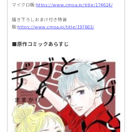
マイクロ版:
https://www.cmoa.jp/title/174614/
描き下ろしおまけ付き特装
版:
https://www.cmoa.jp/title/197663/
■原作コミックあらすじ