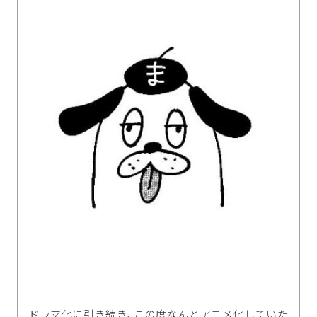
ドラマ化に引き続き､この度なんとアニメ化していた