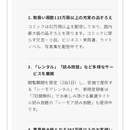
取扱い冊数123万冊以上の充実の品ぞろえ
コミックは82万冊以上を配信しており、国内
最大級の品ぞろえを誇ります。コミックに限
らず文芸・小説、ビジネス・実用書、ライト
ノベル、写真集を配信中です。
「レンタル」「読み放題」など多様なサー
ビスを展開
閲覧期間を限定（2泊3日）し、安価で提供す
る「シーモアレンタル」や、新規登録者は
「7日間無料」でお楽しみ頂ける厳選タイト
ル読み放題の「シーモア読み放題」も提供中
です。
業界最大級となる363万件以上のお客様レ