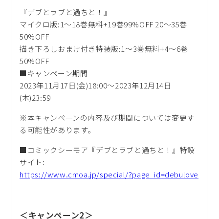
『デブとラブと過ちと！』
マイクロ版:1～18巻無料+19巻99%OFF 20～35巻
50%OFF
描き下ろしおまけ付き特装版:1～3巻無料+4～6巻
50%OFF
■キャンペーン期間
2023年11月17日(金)18:00～2023年12月14日
(木)23:59
※本キャンペーンの内容及び期間については変更す
る可能性があります｡
■コミックシーモア『デブとラブと過ちと！』特設
サイト:
https://www.cmoa.jp/special/?page_id=debulove
＜キャンペーン2＞