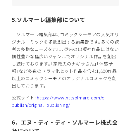
5.ソルマーレ編集部について
ソルマーレ編集部は､コミックシーモアの人気オリ
ジナルコミックを多数創出する編集部です｡多くの読
者の多様なニーズを元に､従来の出版社作品にはない
個性豊かな幅広いジャンルでオリジナル作品を創出
し続けております｡｢家政夫のナギサさん｣｢体感予
報｣など多数のドラマ化ヒット作品を含む1,800作品
以上のコミックシーモアのオリジナルコミックを創
出しております｡
公式サイト:
https://www.nttsolmare.com/e-
publish/original_publishing/
6．エヌ・ティ・ティ・ソルマーレ株式会
社について