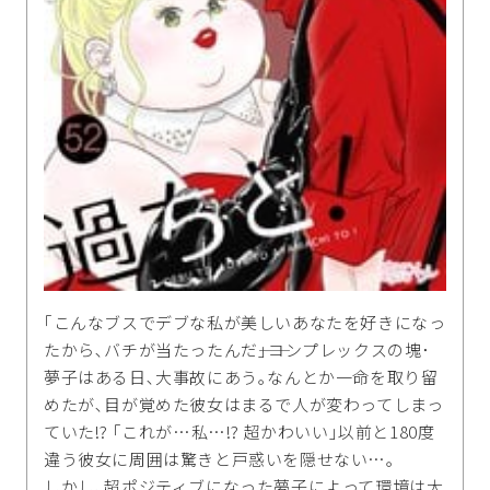
｢こんなブスでデブな私が美しいあなたを好きになっ
たから､バチが当たったんだ――｣コンプレックスの塊･
夢子はある日､大事故にあう｡なんとか一命を取り留
めたが､目が覚めた彼女はまるで人が変わってしまっ
ていた!? ｢これが…私…!? 超かわいい｣以前と180度
違う彼女に周囲は驚きと戸惑いを隠せない…｡
しかし､超ポジティブになった夢子によって環境は大