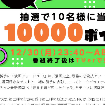
手に！漫画アワードNEO』は､“漫画史上､最強の必殺技アワー
､漫画好きなゲストと一緒に勝手に表彰していくトークバラエティ
らった最新漫画｣や｢夢見るほど恋したキャラ｣をテーマに漫画
度､第二弾の好評を受け第三弾の放送が決定｡MCは､前回に引
当します｡ゲストには芸能界屈指の漫画愛好家として知られる､男性ア