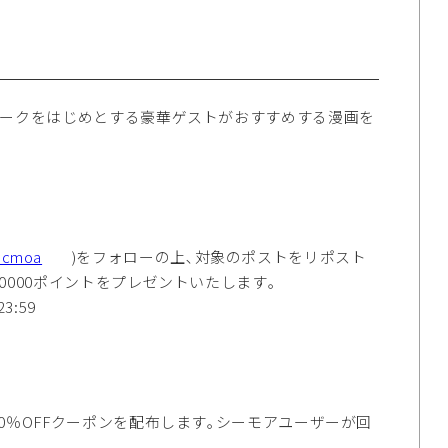
ヨークをはじめとする豪華ゲストがおすすめする漫画を
c_cmoa
)をフォローの上､対象のポストをリポスト
000ポイントをプレゼントいたします｡
3:59
0％OFFクーポンを配布します｡シーモアユーザーが回