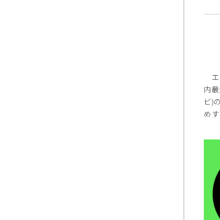
エヌ
内最
ビ)
めす