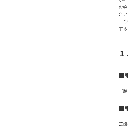
お笑
合い
今後
する
１
■
『勝
■
芸能