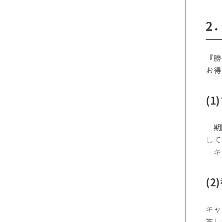
2
『勝
お得
(
期間
して
キャン
(
キャ
答し