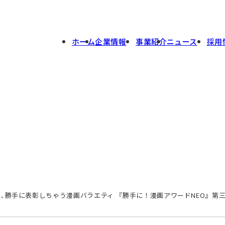
ホーム
企業情報
事業紹介
ニュース
採用
､勝手に表彰しちゃう漫画バラエティ 『勝手に！漫画アワードNEO』第