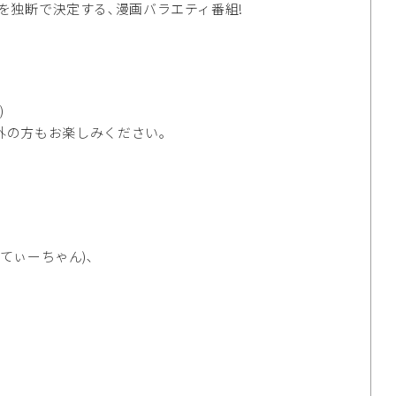
を独断で決定する､漫画バラエティ番組!
)
外の方もお楽しみください｡
ーてぃーちゃん)､