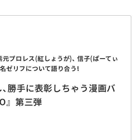
)､熊元プロレス(紅しょうが)､ 信子(ぱーてぃ
名ゼリフについて語り合う!
し､勝手に表彰しちゃう漫画バ
EO』第三弾