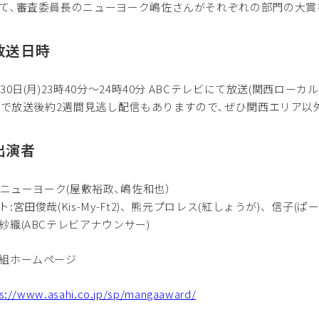
て､審査委員長のニューヨーク嶋佐さんがそれぞれの部門の大賞
放送日時
月30日(月)23時40分～24時40分 ABCテレビにて放送(関西ローカル
erで放送後約2週間見逃し配信もありますので､ぜひ関西エリア以
出演者
: ニューヨーク(屋敷裕政､嶋佐和也）
ト:宮田俊哉(Kis-My-Ft2)、熊元プロレス(紅しょうが)、信子(ぱ
紗織(ABCテレビアナウンサー)
組ホームページ
s://www.asahi.co.jp/sp/mangaaward/