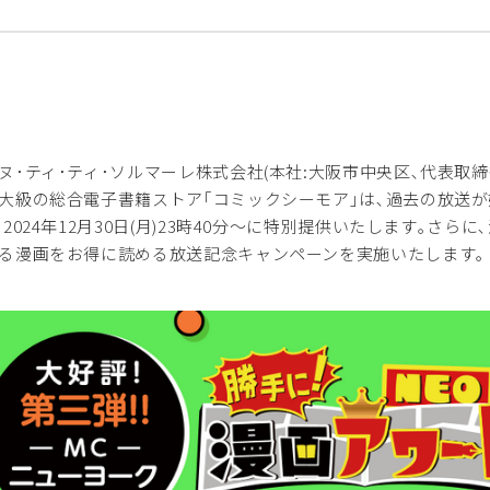
･ティ･ティ･ソルマーレ株式会社(本社:大阪市中央区､代表取締役
大級の総合電子書籍ストア｢コミックシーモア｣は､過去の放送が
の2024年12月30日(月)23時40分～に特別提供いたします｡
る漫画をお得に読める放送記念キャンペーンを実施いたします｡