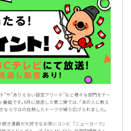
ド”や“ありえない設定アワード”など様々な部門をテー
番組です｡6月に放送した第二弾では､｢あの人に教え
好きならではの白熱したトークが繰り広げられました｡
き続き漫画が大好きなお笑いコンビ「ニューヨーク」
イドルグループ「Kis-My-Ft2」の宮田俊哉さん､