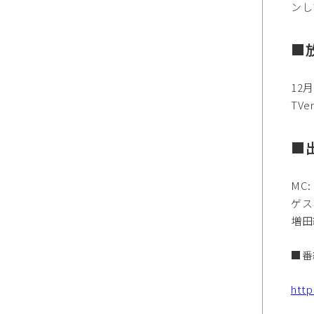
ンし
■
12
TV
■
MC
ゲス
増田
■番
http