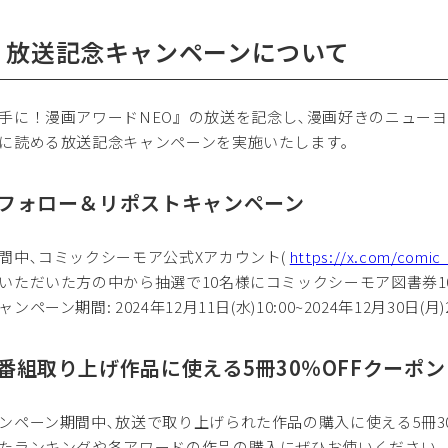
．放送記念キャンペーンについて
手に！漫画アワードNEO』の放送を記念し､漫画好きのニュー
に読める放送記念キャンペーンを実施いたします｡
1)フォロー＆リポストキャンペーン
中､コミックシーモア公式Xアカウント(
https://x.com/comi
いただいた方の中から抽選で10名様にコミックシーモア図書券10
ペーン期間: 2024年12月11日(水)10:00~2024年12月30日(月)2
2)番組取り上げ作品に使える5冊30％OFFクーポン
ンペーン期間中､放送で取り上げられた作品の購入に使える5冊3
たランキングや各アワードの作品の購入にぜひお使いください｡