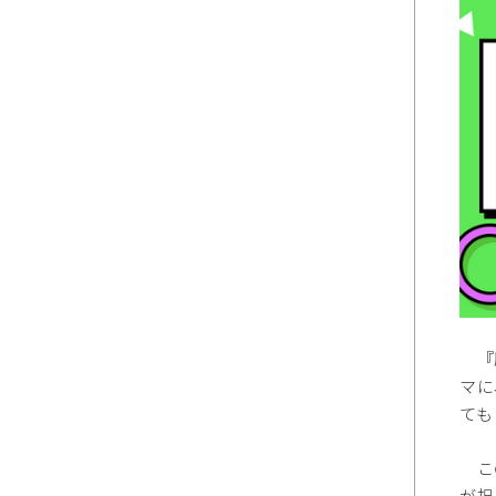
『勝
マに
ても
この
が担