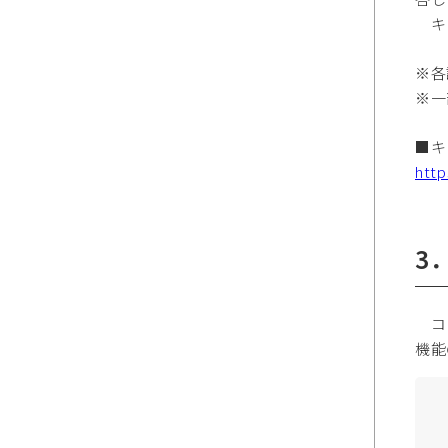
キャン
※各
※一
■キ
htt
3
コミ
機能