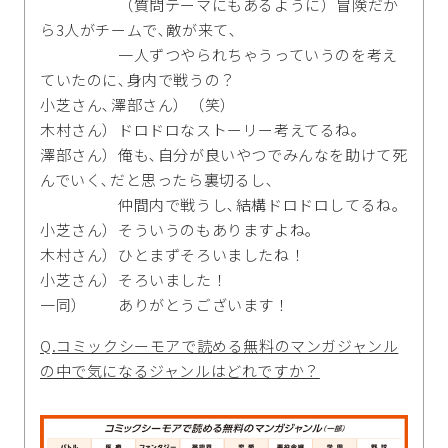
（質問テーマにもあるように）冒険だか
ら3人がチームで､敵が来て､
一人ずつやられちゃうっていうのを考え
ていたのに､身内で戦うの？
小芝さん､澤部さん）（笑）
木村さん）ドロドロなストーリー考えてるね｡
澤部さん）俺も､自分が良いやつでみんなを助けて死
んでいく､だと思ったら裏切るし､
仲間内で戦うし､結構ドロドロしてるね｡
小芝さん）そういうのもありますよね｡
木村さん）ひとまずそろいましたね！
小芝さん）そろいました！
一同） ありがとうございます！
Q.コミックシーモアで読める無料のマンガジャンル
の中で気になるジャンルはどれですか？