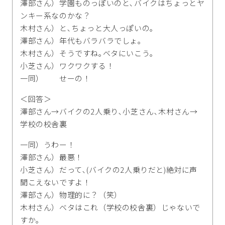
澤部さん）学園ものっぽいのと､バイクはちょっとヤ
ンキー系なのかな？
木村さん）と､ちょっと大人っぽいの｡
澤部さん）年代もバラバラでしょ｡
木村さん）そうですね｡ベタにいこう｡
小芝さん）ワクワクする！
一同） せーの！
＜回答＞
澤部さん→バイクの2人乗り､小芝さん､木村さん→
学校の校舎裏
一同）うわー！
澤部さん）最悪！
小芝さん）だって､(バイクの2人乗りだと)絶対に声
聞こえないですよ！
澤部さん）物理的に？（笑）
木村さん）ベタはこれ（学校の校舎裏）じゃないで
すか｡