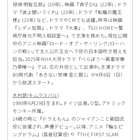
探偵 明智五郎』(20年) ､映画『貞子DX』(22年) ､ドラ
マ『波よ聞いてくれ』(23年) ､ドラマ『転職の魔王
様』(23年) など､ドラマやCMでも活躍｡昨年は映画
『レディ加賀』､ドラマ『大奥』､『GO HOME〜警
視庁身元不明人相談室〜』で主演を務めた｡現在公開
中のアニメ映画｢ロード・オブ・ザ・リング/ローハ
ンの戦い｣で主人公の王女ヘラ役の日本語吹き替えを
担当｡2025年NHK大河ドラマ『べらぼう〜蔦重栄華
乃夢噺〜』では､花の井役として出演中｡主演ドラマ
BS時代劇「あきない世傳 金と銀2」が4月6日（日）
から放送スタート｡
木村昴(キムラスバル)
1990年6月29日生まれ｡ドイツ出身｡O型｡アトミック
モンキー所属｡
14歳の時に『ドラえもん』のジャイアンこと剛田武
役に抜擢され､声優デビュー｡以降､アニメ『輪るピ
ングドラム』(高倉冠葉役) や『THE FIRST SLAM