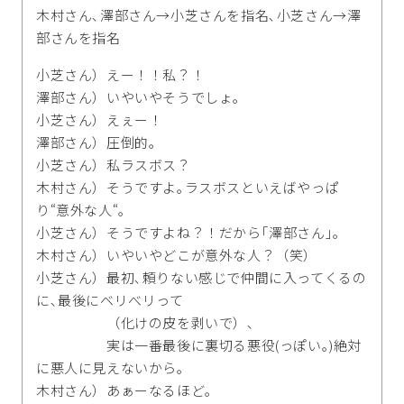
木村さん､澤部さん→小芝さんを指名､小芝さん→澤
部さんを指名
小芝さん）えー！！私？！
澤部さん）いやいやそうでしょ｡
小芝さん）えぇー！
澤部さん）圧倒的｡
小芝さん）私ラスボス？
木村さん）そうですよ｡ラスボスといえばやっぱ
り“意外な人“｡
小芝さん）そうですよね？！だから｢澤部さん｣｡
木村さん）いやいやどこが意外な人？（笑）
小芝さん）最初､頼りない感じで仲間に入ってくるの
に､最後にベリべリって
（化けの皮を剥いで）､
実は一番最後に裏切る悪役(っぽい｡)絶対
に悪人に見えないから｡
木村さん）あぁーなるほど｡