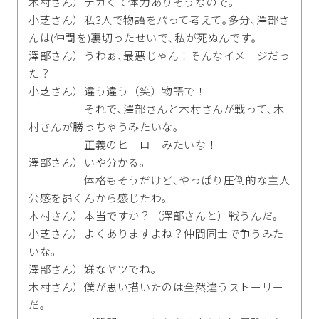
木村さん）デカくて体力ありそうなので｡
小芝さん）私3人で物語をパって考えて｡多分､澤部さ
んは(仲間を)裏切ったせいで､私が死ぬんです｡
澤部さん）うわぁ､最悪じゃん！そんなイメージだっ
た？
小芝さん）違う違う（笑）物語で！
それで､澤部さんと木村さんが戦って､木
村さんが勝っちゃうみたいな｡
正義のヒーローみたいな！
澤部さん）いや分かる｡
体格もそうだけど､やっぱり圧倒的な主人
公感を昴くんから感じたわ｡
木村さん）本当ですか？（澤部さんと）戦うんだ｡
小芝さん）よくありますよね？仲間同士で争うみた
いな｡
澤部さん）嫌なヤツでね｡
木村さん）僕が思い描いたのは全然違うストーリー
だ｡