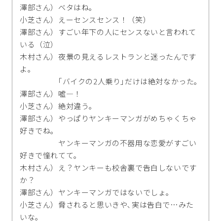
澤部さん）ベタはね｡
小芝さん）えーセンスセンス！（笑）
澤部さん）すごい年下の人にセンスないと言われて
いる（泣）
木村さん）夜景の見えるレストランと迷ったんです
よ｡
｢バイクの2人乗り｣だけは絶対なかった｡
澤部さん）嘘―！
小芝さん）絶対違う｡
澤部さん）やっぱりヤンキーマンガがめちゃくちゃ
好きでね｡
ヤンキーマンガの不器用な恋愛がすごい
好きで憧れてて｡
木村さん）え？ヤンキーも校舎裏で告白しないです
か？
澤部さん）ヤンキーマンガではないでしょ｡
小芝さん）脅されると思いきや､実は告白で…みた
いな｡