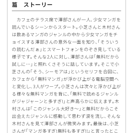
篇 ストーリー
カフェのテラス席で澤部さんが一人､少女マンガを
読んでいるシーンからスタート｡小芝さんと木村さん
は数あるマンガのジャンルの中から少女マンガをチ
ョイスする澤部さんの意外な一面を知り､｢そういう
の読むんだぁ｣とスマートフォンをのぞき見している
様子です｡そんな2人に対し､澤部さんは｢無料だから
試しに…｣と照れくさそうに話しています｡そこで小
芝さんの｢そう､シーモアは｣というセリフを合図に､
カフェから｢無料マンガ｣が浮かび上がる電脳空間へ
と変化し､3人がワープ｡小芝さんは次々と浮かび上が
る様々な無料マンガを背に､｢無料で読めるジャンル
がジャジャーンと多すぎ!｣と声高らかに伝えます｡木
村さんは｢このジャンル大好き～｣と無料だからこそ
出会えたジャンルに感動して思わず涙を流し､そんな
木村さんを見て澤部さんが微笑みます｡最後は､小芝
さんが｢マンガ多すぎ!無料も多すぎ!!｣と言ったとこ