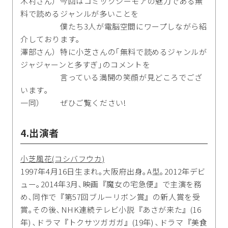
木村さん）今回はコミックシーモアの魅力である無
料で読めるジャンルが多いことを
僕たち3人が電脳空間にワープしながら紹
介しております｡
澤部さん）特に小芝さんの｢無料で読めるジャンルが
ジャジャーンと多すぎ｣のコメントを
言っている満開の笑顔が見どころでござ
います｡
一同） ぜひご覧ください!
4.出演者
小芝風花(コシバフウカ)
1997年4月16日生まれ｡大阪府出身｡A型｡2012年デビ
ュー｡2014年3月､映画『魔女の宅急便』で主演を務
め､同作で『第57回ブルーリボン賞』の新人賞を受
賞｡その後､NHK連続テレビ小説『あさが来た』(16
年) ､ドラマ『トクサツガガガ』(19年) ､ドラマ『美食