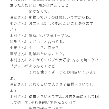
乗ったんだけど､馬が全然言うこと
聞かなくて｡
澤部さん）動物っていうのは難しいですからね｡
小芝さん）お二人は新しく始めたいことあります
か？
木村さん）僕ね､ケバブ屋オープン｡
澤部さん）すごいこと言ってる｡
小芝さん）えー！？お店を？
澤部さん）副業みたいなことだ｡
木村さん）とにかくケバブが大好きで｡家で焼くケバ
ブグリルがあるんですけど､
それを使ってずーっとお肉焼いています
よ｡
澤部さん）どれぐらいの大きさ？結構大きいでし
ょ？
木村さん）結構大きいんですよ｡お肉を串に刺して回
して焼いて､それを削いで色んなケバブ
を家で作っています｡