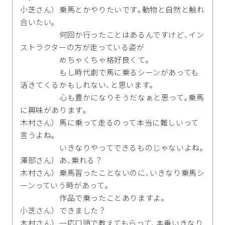
小芝さん）乗馬とかやりたいです｡動物と自然と触れ
合いたい｡
何回か行ったことはあるんですけど､イン
ストラクターの方が走っている姿が
めちゃくちゃ格好良くて｡
もし時代劇で馬に乗るシーンがあっても
活きてくるかもしれない､と思います｡
心も豊かになりそうだなぁと思って｡乗馬
に興味があります｡
木村さん）馬に乗って走るのって本当に難しいって
言うよね｡
いきなりやってできるものじゃないよね｡
澤部さん）あ､乗れる？
木村さん）乗馬習ったことないのに､いきなり乗馬シ
ーンっていう時があって｡
作品で乗ったことありますよ｡
小芝さん）できました？
木村さん）一応口頭で教えてもらって､本番いきなり