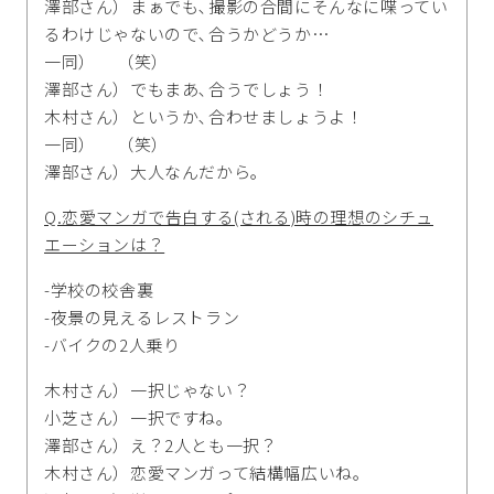
澤部さん）まぁでも､撮影の合間にそんなに喋ってい
るわけじゃないので､合うかどうか…
一同） （笑）
澤部さん）でもまあ､合うでしょう！
木村さん）というか､合わせましょうよ！
一同） （笑）
澤部さん）大人なんだから｡
Q.恋愛マンガで告白する(される)時の理想のシチュ
エーションは？
-学校の校舎裏
-夜景の見えるレストラン
-バイクの2人乗り
木村さん）一択じゃない？
小芝さん）一択ですね｡
澤部さん）え？2人とも一択？
木村さん）恋愛マンガって結構幅広いね｡