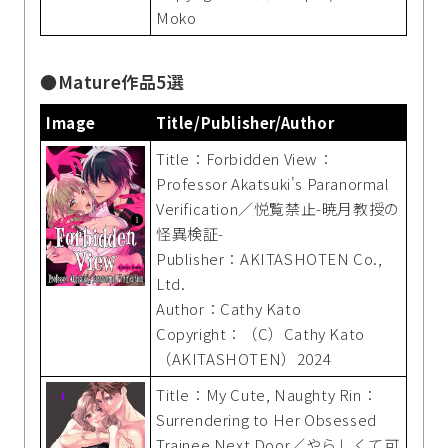
Moko
●Mature作品5選
Image
Title/Publisher/Author
Title：Forbidden View：
Professor Akatsuki's Paranormal
Verification／悦覧禁止-暁月教授の
怪異検証-
Publisher：AKITASHOTEN Co.,
Ltd.
Author：Cathy Kato
Copyright：（C）Cathy Kato
（AKITASHOTEN）2024
Title：My Cute, Naughty Rin：
Surrendering to Her Obsessed
Trainee Next Door／やらしくて可