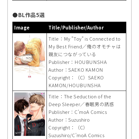
●BL作品5選
Image
Title/Publisher/Author
Title：My ”Toy” is Connected to
My Best Friend／俺のオモチャは
親友につながっている
Publisher：HOUBUNSHA
Author：SAEKO KAMON
Copyright：（C）SAEKO
KAMON/HOUBUNSHA
Title：The Seduction of the
Deep Sleeper／春眠男の誘惑
Publisher：C'moA Comics
Author：Suzushiro
Copyright：（C）
Suzushiro/C'moA Comics