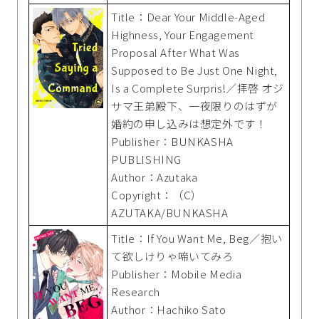
Title：Dear Your Middle-Aged
Highness, Your Engagement
Proposal After What Was
Supposed to Be Just One Night,
Is a Complete Surpris!／拝啓 オジ
サマ王弟殿下、一夜限りのはずが
婚約の申し込みは想定外です！
Publisher：BUNKASHA
PUBLISHING
Author：Azutaka
Copyright：（C）
AZUTAKA/BUNKASHA
Title：If You Want Me, Beg／抱い
て欲しけりゃ啼いてみろ
Publisher：Mobile Media
Research
Author：Hachiko Sato