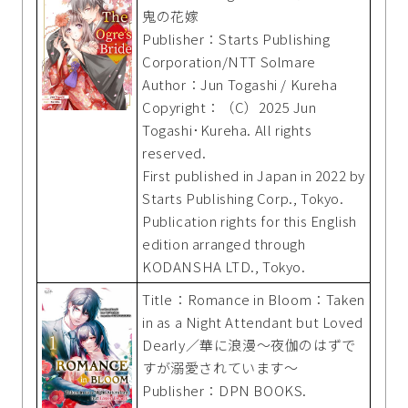
鬼の花嫁
Publisher：Starts Publishing
Corporation/NTT Solmare
Author：Jun Togashi / Kureha
Copyright：（C）2025 Jun
Togashi･Kureha. All rights
reserved.
First published in Japan in 2022 by
Starts Publishing Corp., Tokyo.
Publication rights for this English
edition arranged through
KODANSHA LTD., Tokyo.
Title：Romance in Bloom：Taken
in as a Night Attendant but Loved
Dearly／華に浪漫～夜伽のはずで
すが溺愛されています～
Publisher：DPN BOOKS.