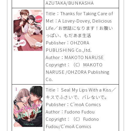
AZUTAKA/BUNKASHA
Title：Thanks for Taking Care of
Me!：A Lovey-Dovey, Delicious
Life／お世話になります！お腹い
っぱい、もだあま生活
Publisher：OHZORA
PUBLISHING Co.,ltd.
Author：MAKOTO NARUSE
Copyright：（C）MAKOTO
NARUSE /OHZORA Publishing
Co.
Title： Seal My Lips With a Kiss／
キスでふさいで、バレないで。
Publisher：C'moA Comics
Author：Fudono Fudou
Copyright：（C）Fudono
Fudou/C'moA Comics