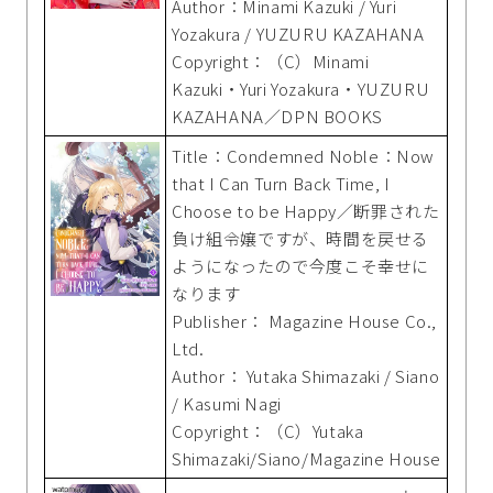
Author：Minami Kazuki / Yuri
Yozakura / YUZURU KAZAHANA
Copyright：（C）Minami
Kazuki・Yuri Yozakura・YUZURU
KAZAHANA／DPN BOOKS
Title：Condemned Noble：Now
that I Can Turn Back Time, I
Choose to be Happy／断罪された
負け組令嬢ですが、時間を戻せる
ようになったので今度こそ幸せに
なります
Publisher： Magazine House Co.,
Ltd.
Author： Yutaka Shimazaki / Siano
/ Kasumi Nagi
Copyright：（C）Yutaka
Shimazaki/Siano/Magazine House