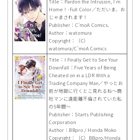
Title：Pardon the Intrusion, I'm
Home！-Full Color／ただいま、お
じゃまされます！
Publisher：C'moA Comics.
Author：watomura
Copyright：（C）
watomura/C'moA Comics
Title：I Finally Get to See Your
Downfall：Five Years of Being
Cheated on in a LDR With a
Trading Company Man／やっとお
前が地獄に行くとこ見れるね～商
社マンに遠距離不倫されていた私
の5年間～
Publisher：Starts Publishing
Corporation
Author：BBpro / Honda Moko
Copyright：（C）BBpro/Honda