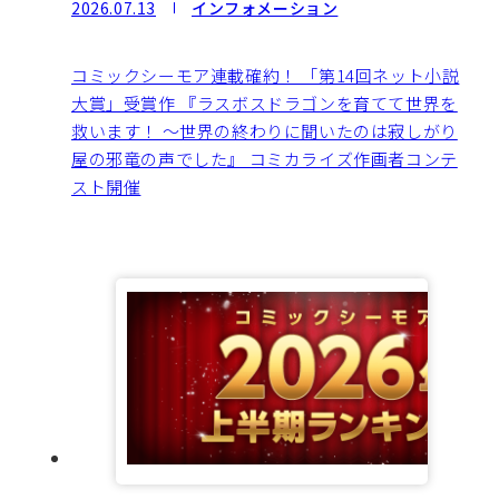
2026.07.13
インフォメーション
コミックシーモア連載確約！ 「第14回ネット小説
大賞」受賞作 『ラスボスドラゴンを育てて世界を
救います！ 〜世界の終わりに聞いたのは寂しがり
屋の邪竜の声でした』 コミカライズ作画者コンテ
スト開催