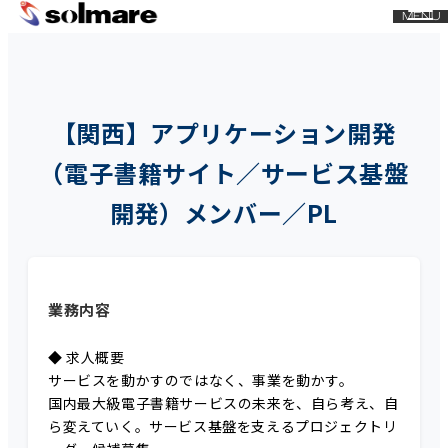
CLOSE
MENU
メ
イ
ン
コ
【関西】アプリケーション開発
ン
テ
（電子書籍サイト／サービス基盤
ン
開発）メンバー／PL
ツ
に
ス
キ
業務内容
ッ
プ
◆ 求人概要
サービスを動かすのではなく、事業を動かす。
国内最大級電子書籍サービスの未来を、自ら考え、自
ら変えていく。サービス基盤を支えるプロジェクトリ