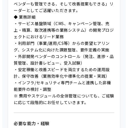
ベンダーも管理できる、そして改善提案もできる」リ
ーダーとしてご活躍いただきます。
◆ 業務詳細
・サービス基盤領域（CMS、キャンペーン管理、売
上・精算、取次連携等の業務システム）の開発プロジ
ェクトにおけるリード業務
・利用部門（事業/運用/CS等）からの要望ヒアリン
グ、システム化に向けた課題整理、要件定義の実施
・外部開発ベンダーのコントロール（発注、進捗・品
質管理、設計書レビュー、受入試験）
・安定稼働と改善スピードを両立するための運用設
計、保守改善（業務効率化や標準化の提案・実践）
・インフラ/セキュリティ専門チームと連携した非機
能要件の検討・調整
※ 費用やスケジュールの全体管理についても、ご経験
に応じて段階的にお任せしていきます。
必要な能力・経験