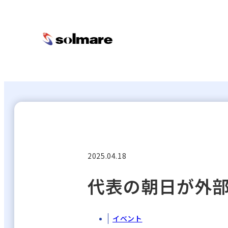
メ
イ
ン
コ
ン
テ
2025.04.18
ン
ツ
代表の朝日が外
に
ス
イベント
キ