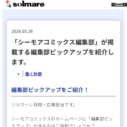
CLOSE
MENU
メ
イ
ン
コ
2026.05.29
ン
「シーモアコミックス編集部」が掲
テ
載する編集部ピックアップを紹介し
ン
ツ
ます。
に
ス
働く仲間
キ
ッ
編集部ピックアップをご紹介！
プ
ソルマーレ採用・広報担当です。
シーモアコミックスのホームページに「編集部ピッ
クアップ」があるのはご存知でしょうか？