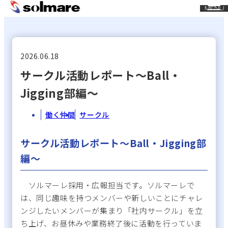
CLOSE
MENU
メ
イ
ン
コ
2026.06.18
ン
サークル活動レポート～Ball・
テ
Jigging部編～
ン
ツ
働く仲間
サークル
に
ス
サークル活動レポート～Ball・Jigging部
キ
編～
ッ
プ
ソルマーレ採用・広報担当です。ソルマーレで
は、同じ趣味を持つメンバーや新しいことにチャレ
ンジしたいメンバーが集まり「社内サークル」を立
ち上げ、お昼休みや業務終了後に活動を行っていま