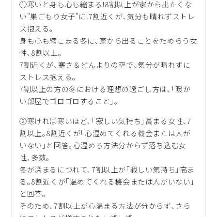
①寒いと身も心も縮まる!8割以上が家から出たくな
い"巣ごもり女子"に!7割近くが､気分も晴れずストレ
ス抱える｡
身も心も縮こまる冬に､家から出ることをためらう女
性､8割以上｡
7割近くが､寒さ＆どんよりの空で､気分が晴れずに
ストレス抱える｡
7割以上の方の冬における理想の過ごし方は､｢暖か
い部屋でゴロゴロすること｣｡
②寒ければ寒いほど､｢寂しい気持ち｣高まる女性､7
割以上｡8割近くが｢心温めてくれる機会または人が
いない｣と回答｡心温める方法分からず落ち込む女
性､多数｡
冬が深まるにつれて､7割以上が｢寂しい気持ち｣高ま
る｡8割近くが｢温めてくれる機会または人がいない｣
と回答｡
そのため､7割以上が心温まる方法が分からず､さら