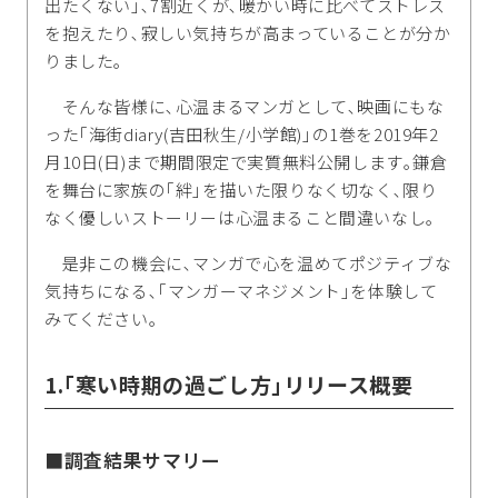
出たくない｣､7割近くが､暖かい時に比べてストレス
を抱えたり､寂しい気持ちが高まっていることが分か
りました｡
そんな皆様に､心温まるマンガとして､映画にもな
った｢海街diary(吉田秋生/小学館)｣の1巻を2019年2
月10日(日)まで期間限定で実質無料公開します｡鎌倉
を舞台に家族の｢絆｣を描いた限りなく切なく､限り
なく優しいストーリーは心温まること間違いなし｡
是非この機会に､マンガで心を温めてポジティブな
気持ちになる､｢マンガーマネジメント｣を体験して
みてください｡
1.｢寒い時期の過ごし方｣リリース概要
■調査結果サマリー