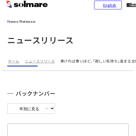
CL
English
ME
メインコンテンツにスキップ
News Release
ニュースリリース
ホーム
ニュースリリース
寒ければ寒いほど､｢寂しい気持ち｣高まる女
バックナンバー