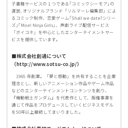
子書籍サービスの１つである｢コミックシーモア｣の
運営､オリジナルブランド「ソルマーレ編集部」によ
るコミック制作、恋愛ゲーム｢Shall we date?シリー
ズ｣｢Moe! Ninja Girls｣、声劇ライブ配信サービス
「ボイコネ」を中心としたエンターテイメントサー
ビスを提供しています｡
■株式会社創通について
（http://www.sotsu-co.jp/）
1965 年創業。「夢と感動」を共有することを企業
理念とし、新しいアニメーション作品やゲーム作品
などのエンターテインメントコンテンツを創り、
『機動戦士ガンダム』を代表作として、版権事業を
通じて作品をプロデュースしていくビジネスモデル
を50年以上継続してまいりました。