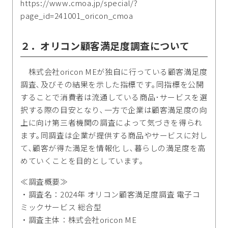
https://www.cmoa.jp/special/?
page_id=241001_oricon_cmoa
２．オリコン顧客満足度調査について
株式会社oricon MEが独自に行っている顧客満足度
調査､及びその結果を示した指標です｡同指標を公開
することで消費者は流通している商品･サービスを選
択する際の目安となり､一方で企業は顧客満足度の向
上に向け第三者機関の調査によって気づきを得られ
ます｡同調査は企業が提供する商品やサービスに対し
て､顧客が得た満足を情報化 し､暮らしの満足度を高
めていくことを目的としています｡
≪調査概要≫
・調査名：2024年 オリコン顧客満足度調査 電子コ
ミックサービス 総合型
・調査主体：株式会社oricon ME