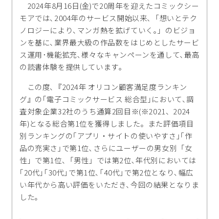
2024年8月16日(金)で20周年を迎えたコミックシー
モアでは､2004年のサービス開始以来､「想いとテク
ノロジーにより､マンガ熱を拡げていく｡」のビジョ
ンを基に､業界最大級の作品数をはじめとしたサービ
ス運用･機能拡充､様々なキャンペーンを通して､最高
の読書体験を提供しています｡
この度､『2024年 オリコン顧客満足度ランキン
グ』の｢電子コミックサービス 総合型｣において､調
査対象企業32社のうち通算2回目※(※2021、2024
年)となる総合第1位を獲得しました。また評価項目
別ランキングの｢アプリ・サイトの使いやすさ｣｢作
品の充実さ｣で第1位､さらにユーザーの男女別「女
性」で第1位､「男性」では第2位､年代別においては
｢20代｣｢30代｣で第1位､｢40代｣で第2位となり､幅広
い年代から高い評価をいただき､今回の結果となりま
した｡